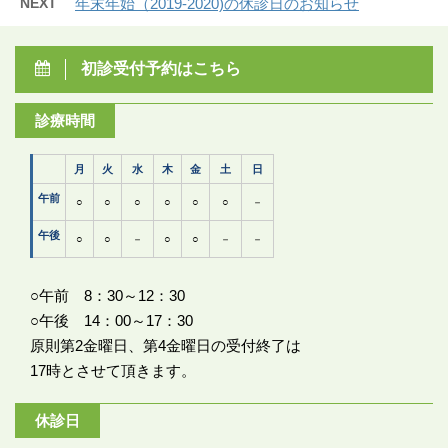
NEXT
年末年始（2019-2020)の休診日のお知らせ
初診受付予約はこちら
診療時間
月
火
水
木
金
土
日
午前
○
○
○
○
○
○
－
午後
○
○
－
○
○
－
－
○午前 8：30～12：30
○午後 14：00～17：30
原則第2金曜日、第4金曜日の受付終了は
17時とさせて頂きます。
休診日