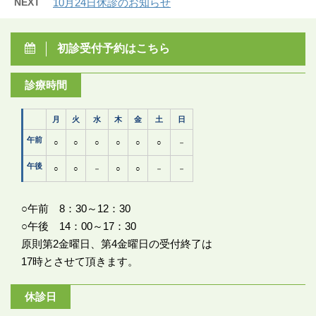
NEXT
10月24日休診のお知らせ
初診受付予約はこちら
診療時間
月
火
水
木
金
土
日
午前
○
○
○
○
○
○
－
午後
○
○
－
○
○
－
－
○午前 8：30～12：30
○午後 14：00～17：30
原則第2金曜日、第4金曜日の受付終了は
17時とさせて頂きます。
休診日