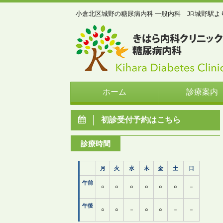
小倉北区城野の糖尿病内科 一般内科 JR城野駅よ
ホーム
診療案内
初診受付予約はこちら
診療時間
月
火
水
木
金
土
日
午前
○
○
○
○
○
○
－
午後
○
○
－
○
○
－
－